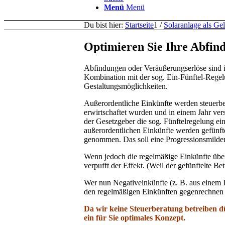
Menü
Menü
Du bist hier:
Startseite
1
/
Solaranlage als Ge
Optimieren Sie Ihre Abfin
Abfindungen oder Veräußerungserlöse sind i
Kombination mit der sog. Ein-Fünftel-Regelun
Gestaltungsmöglichkeiten.
Außerordentliche Einkünfte werden steuerbe
erwirtschaftet wurden und in einem Jahr ver
der Gesetzgeber die sog. Fünftelregelung ein
außerordentlichen Einkünfte werden gefünftel
genommen. Das soll eine Progressionsmilde
Wenn jedoch die regelmäßige Einkünfte übe
verpufft der Effekt. (Weil der gefünftelte B
Wer nun Negativeinkünfte (z. B. aus einem I
den regelmäßigen Einkünften gegenrechnen k
Da wir keine Steuerberatung betreiben dü
ein für Sie optimales Konzept.