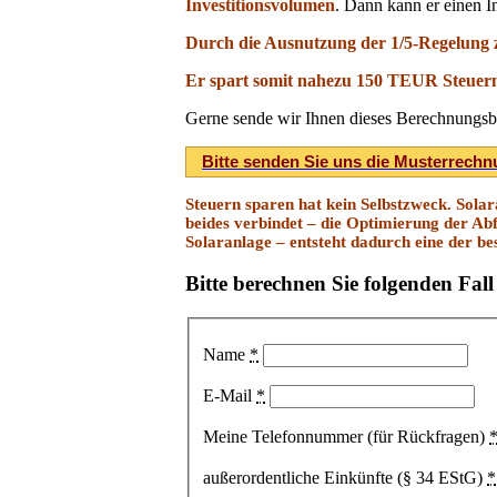
Investitionsvolumen
. Dann kann er einen I
Durch die Ausnutzung der 1/5-Regelung 
Er spart somit nahezu 150 TEUR Steuer
Gerne sende wir Ihnen dieses Berechnungsbei
Bitte senden Sie uns die Musterrechn
Steuern sparen hat kein Selbstzweck. Sola
beides verbindet – die Optimierung der Ab
Solaranlage – entsteht dadurch eine der be
Bitte berechnen Sie folgenden Fall
Name
*
E-Mail
*
Meine Telefonnummer (für Rückfragen)
außerordentliche Einkünfte (§ 34 EStG)
*