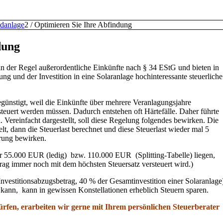
ldanlage
2
/
Optimieren Sie Ihre Abfindung
dung
n der Regel außerordentliche Einkünfte nach § 34 EStG und bieten in
g und der Investition in eine Solaranlage hochinteressante steuerliche
günstigt, weil die Einkünfte über mehrere Veranlagungsjahre
steuert werden müssen. Dadurch entstehen oft Härtefälle. Daher führte
. Vereinfacht dargestellt, soll diese Regelung folgendes bewirken. Die
t, dann die Steuerlast berechnet und diese Steuerlast wieder mal 5
rung bewirken.
r 55.000 EUR (ledig) bzw. 110.000 EUR (Splitting-Tabelle) liegen,
etrag immer noch mit dem höchsten Steuersatz versteuert wird.)
nvestitionsabzugsbetrag, 40 % der Gesamtinvestition einer Solaranlage
ann, kann in gewissen Konstellationen erheblich Steuern sparen.
rfen, erarbeiten wir gerne mit Ihrem persönlichen Steuerberater