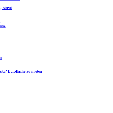
gestreut
n
nanz
en
itz? Bürofläche zu mieten