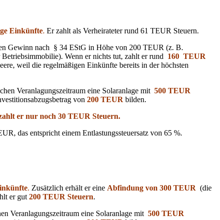
ge Einkünfte
.
Er zahlt als Verheirateter rund 61 TEUR Steuern.
lichen Gewinn nach § 34 EStG in Höhe von 200 TEUR (z. B.
Betriebsimmobilie). Wenn er nichts tut, zahlt er rund
160
T
EUR
eere, weil die regelmäßigen Einkünfte bereits in der höchsten
eichen Veranlagungszeitraum eine Solaranlage mit
500 TEUR
nvestitionsabzugsbetrag von
200 TEUR
bilden.
zahlt er nur noch 30 TEUR Steuern.
EUR, das entspricht einem Entlastungssteuersatz von 65 %.
inkünfte
.
Zusätzlich erhält er eine
Abfindung von 300 TEUR
(die
hlt er gut
200 TEUR Steuern
.
ichen Veranlagungszeitraum eine Solaranlage mit
500 TEUR