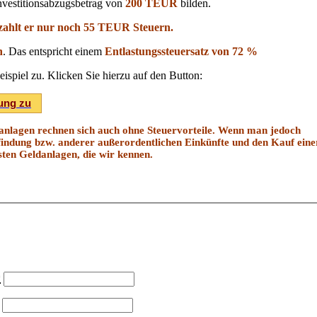
nvestitionsabzugsbetrag von
200 TEUR
bilden.
zahlt er nur noch 55 TEUR Steuern.
n
. Das entspricht einem
Entlastungssteuersatz von 72 %
spiel zu. Klicken Sie hierzu auf den Button:
ung zu
ranlagen rechnen sich auch ohne Steuervorteile. Wenn man jedoch
findung bzw. anderer außerordentlichen Einkünfte und den Kauf eine
sten Geldanlagen, die wir kennen.
*