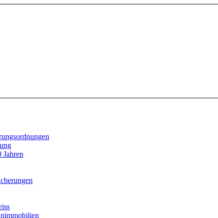
rungsordnungen
tung
0 Jahren
icherungen
iss
hnimmobilien