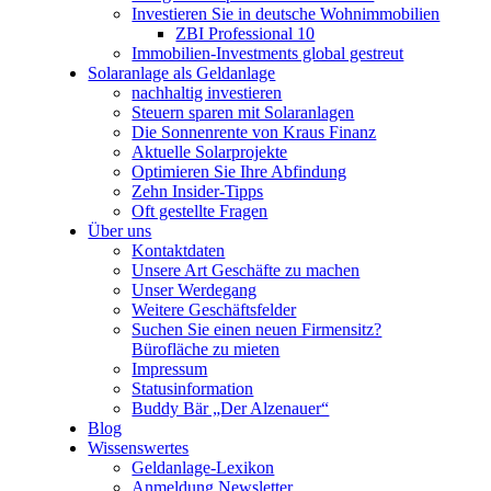
Investieren Sie in deutsche Wohnimmobilien
ZBI Professional 10
Immobilien-Investments global gestreut
Solaranlage als Geldanlage
nachhaltig investieren
Steuern sparen mit Solaranlagen
Die Sonnenrente von Kraus Finanz
Aktuelle Solarprojekte
Optimieren Sie Ihre Abfindung
Zehn Insider-Tipps
Oft gestellte Fragen
Über uns
Kontaktdaten
Unsere Art Geschäfte zu machen
Unser Werdegang
Weitere Geschäftsfelder
Suchen Sie einen neuen Firmensitz?
Bürofläche zu mieten
Impressum
Statusinformation
Buddy Bär „Der Alzenauer“
Blog
Wissenswertes
Geldanlage-Lexikon
Anmeldung Newsletter