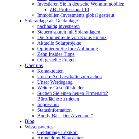
Investieren Sie in deutsche Wohnimmobilien
ZBI Professional 10
Immobilien-Investments global gestreut
Solaranlage als Geldanlage
nachhaltig investieren
Steuern sparen mit Solaranlagen
Die Sonnenrente von Kraus Finanz
Aktuelle Solarprojekte
Optimieren Sie Ihre Abfindung
Zehn Insider-Tipps
Oft gestellte Fragen
Über uns
Kontaktdaten
Unsere Art Geschäfte zu machen
Unser Werdegang
Weitere Geschäftsfelder
Suchen Sie einen neuen Firmensitz?
Bürofläche zu mieten
Impressum
Statusinformation
Buddy Bär „Der Alzenauer“
Blog
Wissenswertes
Geldanlage-Lexikon
Anmeldung Newsletter